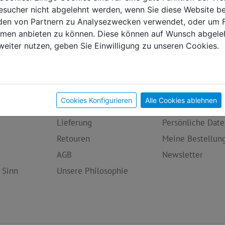
sucher nicht abgelehnt werden, wenn Sie diese Website b
en von Partnern zu Analysezwecken verwendet, oder um 
ormen anbieten zu können. Diese können auf Wunsch abgele
weiter nutzen, geben Sie Einwilligung zu unseren Cookies.
egorien
Infos
Mein Konto
Cookies Konfigurieren
Alle Cookies ablehnen
iment
Zahlungsarten
Übersicht
Lieferung
Persönliche Date
Retouren
Meine Bestellun
AGB
Newsletter
 Sinn
Unsere Philosophie