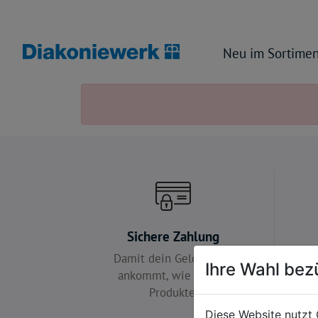
Neu im Sortimen
Sichere Zahlung
Damit dein Geld so gut
Wir 
Ihre Wahl bez
ankommt, wie unsere
Produkte.
Diese Website nutzt 