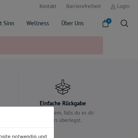
Kontakt
Barrierefreiheit
Login
0
t Sinn
Wellness
Über Uns
e
Einfache Rückgabe
 für
Kein Problem, falls du es dir
anders überlegst.
ebsite notwendig und