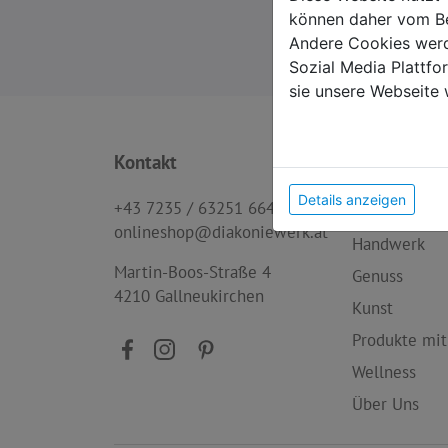
können daher vom Be
Andere Cookies werd
Sozial Media Plattf
sie unsere Webseite 
Kontakt
Produktkat
Details anzeigen
+43 7235 / 63251 664
Neu im Sort
onlineshop@diakoniewerk.at
Handwerk
Martin-Boos-Straße 4
Genuss
4210 Gallneukirchen
Kunst
Produkte mit
Wellness
Über Uns