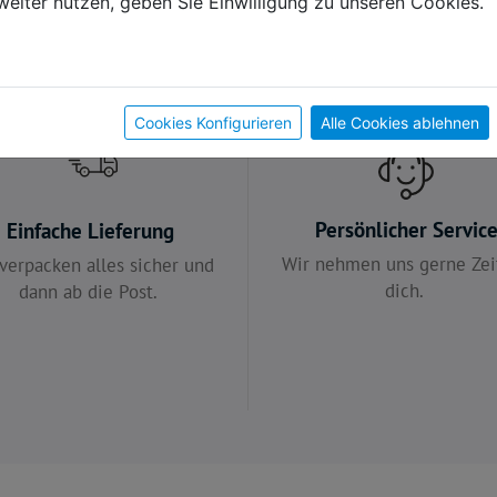
weiter nutzen, geben Sie Einwilligung zu unseren Cookies.
Cookies Konfigurieren
Alle Cookies ablehnen
Persönlicher Servic
Einfache Lieferung
Wir nehmen uns gerne Zeit
verpacken alles sicher und
dich.
dann ab die Post.