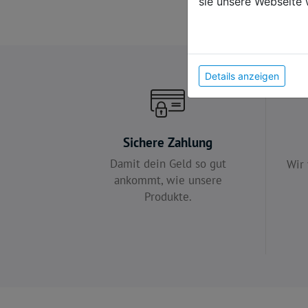
sie unsere Webseite 
Details anzeigen
Sichere Zahlung
Damit dein Geld so gut
Wir 
ankommt, wie unsere
Produkte.