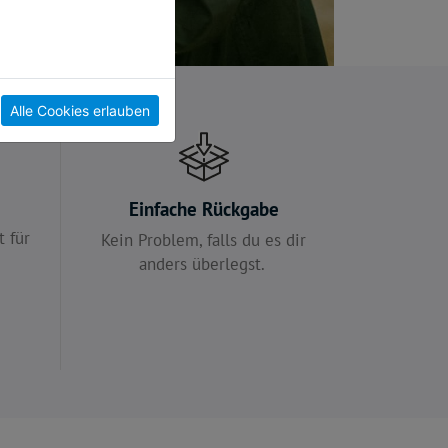
Alle Cookies erlauben
e
Einfache Rückgabe
 für
Kein Problem, falls du es dir
anders überlegst.