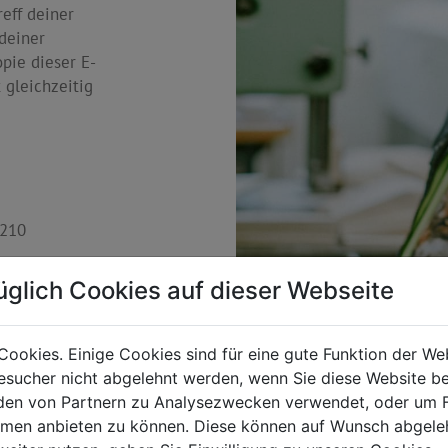
eff deiner
deiner
opie dieser E-
 gleichzeitig
4210
üglich Cookies auf dieser Webseite
erhalb von 14
kets über die
ung von dir
Cookies. Einige Cookies sind für eine gute Funktion der W
sucher nicht abgelehnt werden, wenn Sie diese Website b
en von Partnern zu Analysezwecken verwendet, oder um 
ormen anbieten zu können. Diese können auf Wunsch abgele