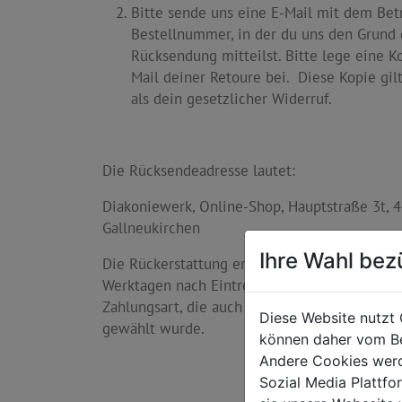
Bitte sende uns eine E-Mail mit dem Betr
Bestellnummer, in der du uns den Grund 
Rücksendung mitteilst. Bitte lege eine K
Mail deiner Retoure bei. Diese Kopie gilt
als dein gesetzlicher Widerruf.
Die Rücksendeadresse lautet:
Diakoniewerk, Online-Shop, Hauptstraße 3t, 
Gallneukirchen
Ihre Wahl bez
Die Rückerstattung erfolgt üblicherweise inn
Werktagen nach Eintreffen deines Retourenpa
Zahlungsart, die auch zur Zahlung der Bestell
Diese Website nutzt 
gewählt wurde.
können daher vom Be
Andere Cookies werd
Sozial Media Plattf