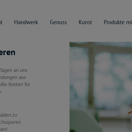
t
Handwerk
Genuss
Kunst
Produkte mi
eren
Tagen an uns
endungen aus
die Kosten für
e.
häden zu
uchsspuren
sen!