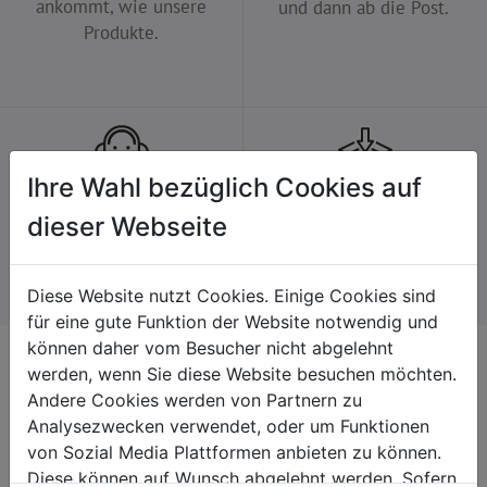
ankommt, wie unsere
und dann ab die Post.
Produkte.
Ihre Wahl bezüglich Cookies auf
Persönlicher Service
Einfache Rückgabe
dieser Webseite
Wir nehmen uns gerne Zeit
Kein Problem, falls du es
für dich.
dir anders überlegst.
Diese Website nutzt Cookies. Einige Cookies sind
für eine gute Funktion der Website notwendig und
können daher vom Besucher nicht abgelehnt
Kontakt
werden, wenn Sie diese Website besuchen möchten.
Andere Cookies werden von Partnern zu
+43 7235 / 63251 664
Analysezwecken verwendet, oder um Funktionen
onlineshop@diakoniewerk.at
von Sozial Media Plattformen anbieten zu können.
Martin-Boos-Straße 4
Diese können auf Wunsch abgelehnt werden. Sofern