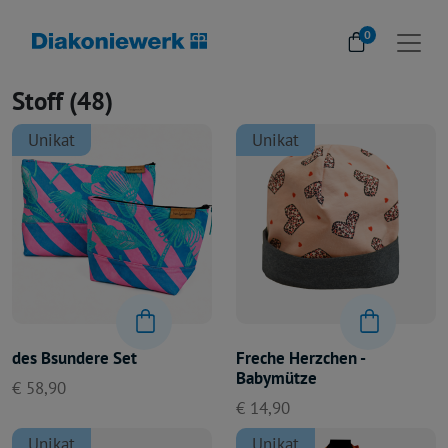
0
Stoff (48)
Unikat
Unikat
des Bsundere Set
Freche Herzchen -
Babymütze
€ 58,90
€ 14,90
Unikat
Unikat