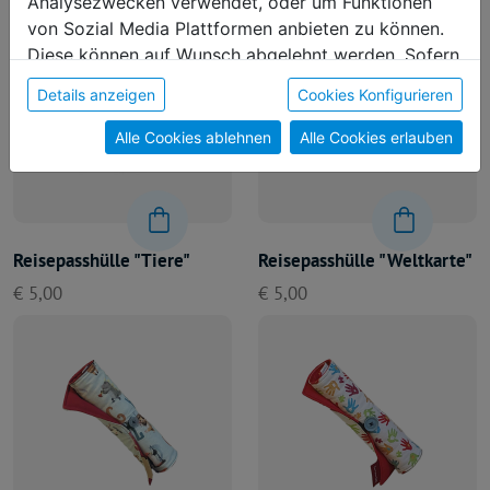
Analysezwecken verwendet, oder um Funktionen
von Sozial Media Plattformen anbieten zu können.
Diese können auf Wunsch abgelehnt werden. Sofern
sie unsere Webseite weiter nutzen, geben Sie
Details anzeigen
Cookies Konfigurieren
Einwilligung zu unseren Cookies.
Alle Cookies ablehnen
Alle Cookies erlauben
Reisepasshülle "Weltkarte"
Reisepasshülle "Tiere"
€ 5,00
€ 5,00