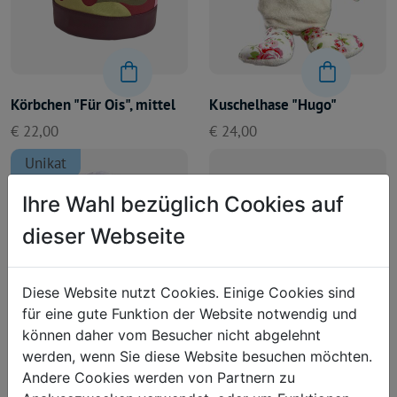
Körbchen "Für Ois", mittel
Kuschelhase "Hugo"
€ 22,00
€ 24,00
Unikat
Ihre Wahl bezüglich Cookies auf
dieser Webseite
Diese Website nutzt Cookies. Einige Cookies sind
für eine gute Funktion der Website notwendig und
können daher vom Besucher nicht abgelehnt
Kuschelhase "Hugo"
Reisepasshülle "Flugzeuge"
werden, wenn Sie diese Website besuchen möchten.
Andere Cookies werden von Partnern zu
€ 24,00
€ 5,00