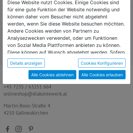
Diese Website nutzt Cookies. Einige Cookies sind
für eine gute Funktion der Website notwendig und
können daher vom Besucher nicht abgelehnt
werden, wenn Sie diese Website besuchen möchten.
Andere Cookies werden von Partnern zu
Persönlicher Service
Einfache Rückgabe
Analysezwecken verwendet, oder um Funktionen
Wir nehmen uns gerne Zeit
Kein Problem, falls du es
von Sozial Media Plattformen anbieten zu können.
für dich.
dir anders überlegst.
Diese können auf Wunsch abgelehnt werden. Sofern
sie unsere Webseite weiter nutzen, geben Sie
Details anzeigen
Cookies Konfigurieren
Einwilligung zu unseren Cookies.
Alle Cookies ablehnen
Alle Cookies erlauben
Kontakt
+43 7235 / 63251 664
onlineshop@diakoniewerk.at
Martin-Boos-Straße 4
4210 Gallneukirchen