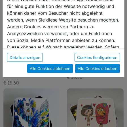
für eine gute Funktion der Website notwendig und
können daher vom Besucher nicht abgelehnt
werden, wenn Sie diese Website besuchen möchten.
Andere Cookies werden von Partnern zu
Analysezwecken verwendet, oder um Funktionen
von Sozial Media Plattformen anbieten zu können.
Diese können auf Wunsch abgelehnt werden. Sofern
sie unsere Webseite weiter nutzen, geben Sie
Details anzeigen
Cookies Konfigurieren
Einwilligung zu unseren Cookies.
Metalldose "Fang dein
Metalldose "Farbflächen"
Alle Cookies ablehnen
Alle Cookies erlauben
Glück"
€ 15,50
€ 15,50