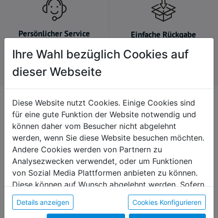
Persönlicher Service
Einfache Rückgabe
Wir nehmen uns gerne Zeit
Kein Problem, falls du es
Ihre Wahl bezüglich Cookies auf
für dich.
dir anders überlegst.
dieser Webseite
Diese Website nutzt Cookies. Einige Cookies sind
Kontakt
für eine gute Funktion der Website notwendig und
+43 7235 / 63251 664
können daher vom Besucher nicht abgelehnt
onlineshop@diakoniewerk.at
werden, wenn Sie diese Website besuchen möchten.
Andere Cookies werden von Partnern zu
Martin-Boos-Straße 4
Analysezwecken verwendet, oder um Funktionen
4210 Gallneukirchen
von Sozial Media Plattformen anbieten zu können.
Diese können auf Wunsch abgelehnt werden. Sofern
sie unsere Webseite weiter nutzen, geben Sie
Details anzeigen
Cookies Konfigurieren
Einwilligung zu unseren Cookies.
Produktkategorien