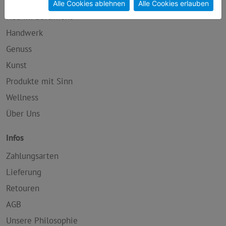
Alle Cookies ablehnen
Alle Cookies erlauben
Neu im Sortiment
Handwerk
Genuss
Kunst
Produkte mit Sinn
Wellness
Über Uns
Infos
Zahlungsarten
Lieferung
Retouren
AGB
Unsere Philosophie