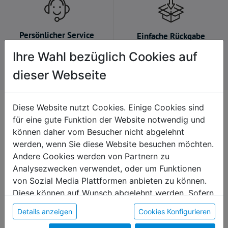
Persönlicher Service
Einfache Rückgabe
Wir nehmen uns gerne Zeit
Kein Problem, falls du es
Ihre Wahl bezüglich Cookies auf
für dich.
dir anders überlegst.
dieser Webseite
Diese Website nutzt Cookies. Einige Cookies sind
Kontakt
für eine gute Funktion der Website notwendig und
+43 7235 / 63251 664
können daher vom Besucher nicht abgelehnt
onlineshop@diakoniewerk.at
werden, wenn Sie diese Website besuchen möchten.
Andere Cookies werden von Partnern zu
Martin-Boos-Straße 4
Analysezwecken verwendet, oder um Funktionen
4210 Gallneukirchen
von Sozial Media Plattformen anbieten zu können.
Diese können auf Wunsch abgelehnt werden. Sofern
sie unsere Webseite weiter nutzen, geben Sie
Details anzeigen
Cookies Konfigurieren
Einwilligung zu unseren Cookies.
Produktkategorien