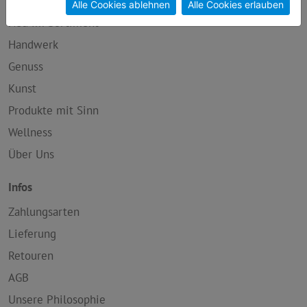
Alle Cookies ablehnen
Alle Cookies erlauben
Neu im Sortiment
Handwerk
Genuss
Kunst
Produkte mit Sinn
Wellness
Über Uns
Infos
Zahlungsarten
Lieferung
Retouren
AGB
Unsere Philosophie