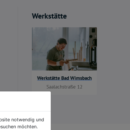
Werkstätte
Werkstätte Bad Wimsbach
Saalachstraße 12
ebsite notwendig und
esuchen möchten.