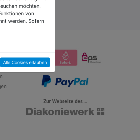
esuchen möchten.
Funktionen von
hnt werden. Sofern
Alle Cookies erlauben
n
gen
Zur Webseite des ...