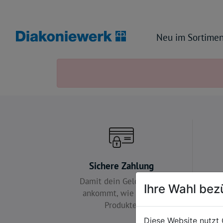
Neu im Sortimen
Sichere Zahlung
Damit dein Geld so gut
Wir 
Ihre Wahl bez
ankommt, wie unsere
Produkte.
Diese Website nutzt 