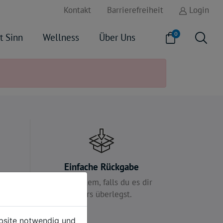
Kontakt
Barrierefreiheit
Login
0
t Sinn
Wellness
Über Uns
e
Einfache Rückgabe
 für
Kein Problem, falls du es dir
anders überlegst.
ebsite notwendig und