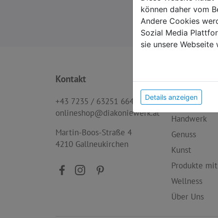
können daher vom Be
Andere Cookies werd
Sozial Media Plattf
sie unsere Webseite 
Kontakt
Produktkat
Details anzeigen
+43 7235 / 63251 664
Neu im Sort
onlineshop@diakoniewerk.at
Handwerk
Martin-Boos-Straße 4
Genuss
4210 Gallneukirchen
Kunst
Produkte mit
Wellness
Über Uns