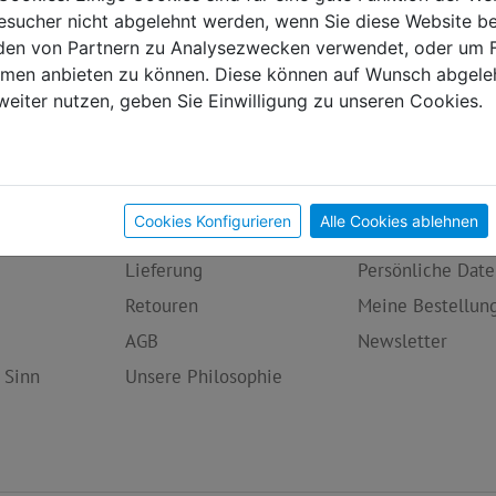
sucher nicht abgelehnt werden, wenn Sie diese Website b
en von Partnern zu Analysezwecken verwendet, oder um 
ormen anbieten zu können. Diese können auf Wunsch abgele
weiter nutzen, geben Sie Einwilligung zu unseren Cookies.
egorien
Infos
Mein Konto
Cookies Konfigurieren
Alle Cookies ablehnen
iment
Zahlungsarten
Übersicht
Lieferung
Persönliche Date
Retouren
Meine Bestellun
AGB
Newsletter
 Sinn
Unsere Philosophie