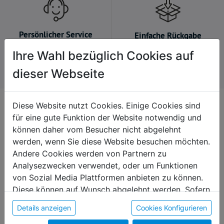
Persönlicher Service
Einfache Rückgabe
Wir nehmen uns gerne Zeit
Kein Problem, falls du es
Ihre Wahl bezüglich Cookies auf
für dich.
dir anders überlegst.
dieser Webseite
Diese Website nutzt Cookies. Einige Cookies sind
Kontakt
für eine gute Funktion der Website notwendig und
+43 7235 / 63251 664
können daher vom Besucher nicht abgelehnt
onlineshop@diakoniewerk.at
werden, wenn Sie diese Website besuchen möchten.
Andere Cookies werden von Partnern zu
Martin-Boos-Straße 4
Analysezwecken verwendet, oder um Funktionen
4210 Gallneukirchen
von Sozial Media Plattformen anbieten zu können.
Diese können auf Wunsch abgelehnt werden. Sofern
sie unsere Webseite weiter nutzen, geben Sie
Details anzeigen
Cookies Konfigurieren
Einwilligung zu unseren Cookies.
Produktkategorien