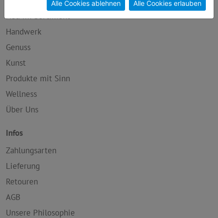
Alle Cookies ablehnen
Alle Cookies erlauben
Neu im Sortiment
Handwerk
Genuss
Kunst
Produkte mit Sinn
Wellness
Über Uns
Infos
Zahlungsarten
Lieferung
Retouren
AGB
Unsere Philosophie