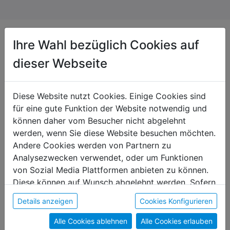
Ihre Wahl bezüglich Cookies auf
dieser Webseite
Das könnte dir auch gefallen
Unikat
Diese Website nutzt Cookies. Einige Cookies sind
für eine gute Funktion der Website notwendig und
können daher vom Besucher nicht abgelehnt
werden, wenn Sie diese Website besuchen möchten.
Andere Cookies werden von Partnern zu
Analysezwecken verwendet, oder um Funktionen
von Sozial Media Plattformen anbieten zu können.
Diese können auf Wunsch abgelehnt werden. Sofern
sie unsere Webseite weiter nutzen, geben Sie
Details anzeigen
Cookies Konfigurieren
Einwilligung zu unseren Cookies.
Alle Cookies ablehnen
Alle Cookies erlauben