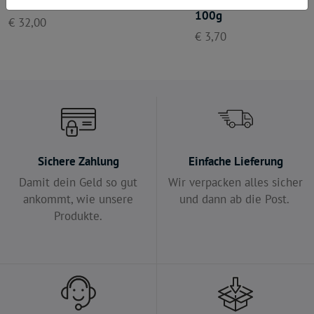
"Fürs Bsundere", groß
Erlkönigin Kräutersalz 
100g
€ 32,00
€ 3,70
Sichere Zahlung
Einfache Lieferung
Damit dein Geld so gut
Wir verpacken alles sicher
ankommt, wie unsere
und dann ab die Post.
Produkte.