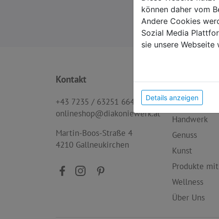
können daher vom Be
Andere Cookies werd
Sozial Media Plattf
sie unsere Webseite 
Kontakt
Produktkat
Details anzeigen
+43 7235 / 63251 664
Neu im Sort
onlineshop@diakoniewerk.at
Handwerk
Martin-Boos-Straße 4
Genuss
4210 Gallneukirchen
Kunst
Produkte mit
Wellness
Über Uns