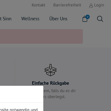
Kontakt
Barrierefreiheit
Login
0
t Sinn
Wellness
Über Uns
e
Einfache Rückgabe
 für
Kein Problem, falls du es dir
anders überlegst.
ebsite notwendig und