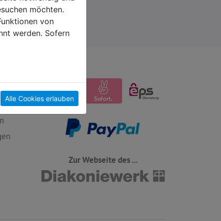
esuchen möchten.
Funktionen von
hnt werden. Sofern
Alle Cookies erlauben
n
gen
Zur Webseite des ...