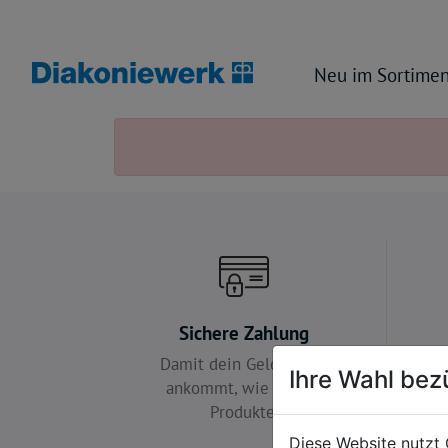
Neu im Sortimen
Sichere Zahlung
Damit dein Geld so gut
Wir 
Ihre Wahl bez
ankommt, wie unsere
Produkte.
Diese Website nutzt 