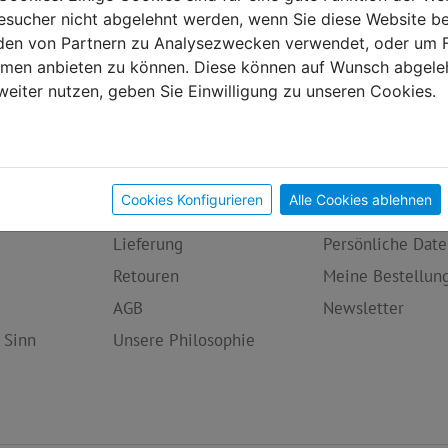
sucher nicht abgelehnt werden, wenn Sie diese Website b
en von Partnern zu Analysezwecken verwendet, oder um 
ormen anbieten zu können. Diese können auf Wunsch abgele
weiter nutzen, geben Sie Einwilligung zu unseren Cookies.
egorien
Infos
Mein Konto
Cookies Konfigurieren
Alle Cookies ablehnen
iment
Zahlungsarten
Übersicht
Lieferung
Persönliche Date
Retouren
Meine Bestellun
AGB
Newsletter
 Sinn
Unsere Philosophie