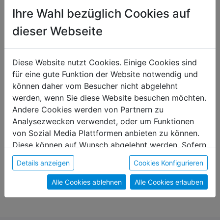
Das könnte dir auch gefallen
Ihre Wahl bezüglich Cookies auf
dieser Webseite
Diese Website nutzt Cookies. Einige Cookies sind
für eine gute Funktion der Website notwendig und
können daher vom Besucher nicht abgelehnt
werden, wenn Sie diese Website besuchen möchten.
Andere Cookies werden von Partnern zu
Analysezwecken verwendet, oder um Funktionen
von Sozial Media Plattformen anbieten zu können.
Diese können auf Wunsch abgelehnt werden. Sofern
sie unsere Webseite weiter nutzen, geben Sie
Tablett "Freche Franziska trifft
Erlkönigin Aroniasalz i
Details anzeigen
Cookies Konfigurieren
Einwilligung zu unseren Cookies.
ihren Franz"
€ 2,90
Alle Cookies ablehnen
Alle Cookies erlauben
€ 13,50