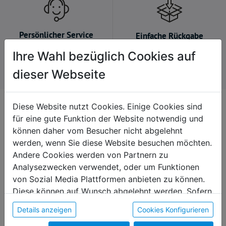
Persönlicher Service
Einfache Rückgabe
Wir nehmen uns gerne Zeit
Kein Problem, falls du es
Ihre Wahl bezüglich Cookies auf
für dich.
dir anders überlegst.
dieser Webseite
Diese Website nutzt Cookies. Einige Cookies sind
Kontakt
für eine gute Funktion der Website notwendig und
+43 7235 / 63251 664
können daher vom Besucher nicht abgelehnt
onlineshop@diakoniewerk.at
werden, wenn Sie diese Website besuchen möchten.
Andere Cookies werden von Partnern zu
Martin-Boos-Straße 4
Analysezwecken verwendet, oder um Funktionen
4210 Gallneukirchen
von Sozial Media Plattformen anbieten zu können.
Diese können auf Wunsch abgelehnt werden. Sofern
sie unsere Webseite weiter nutzen, geben Sie
Details anzeigen
Cookies Konfigurieren
Einwilligung zu unseren Cookies.
Produktkategorien