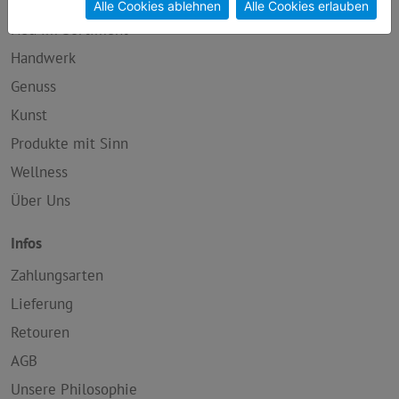
Alle Cookies ablehnen
Alle Cookies erlauben
Neu im Sortiment
Handwerk
Genuss
Kunst
Produkte mit Sinn
Wellness
Über Uns
Infos
Zahlungsarten
Lieferung
Retouren
AGB
Unsere Philosophie