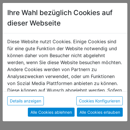
Das könnte dir auch gefallen
Ihre Wahl bezüglich Cookies auf
dieser Webseite
Diese Website nutzt Cookies. Einige Cookies sind
für eine gute Funktion der Website notwendig und
können daher vom Besucher nicht abgelehnt
werden, wenn Sie diese Website besuchen möchten.
Andere Cookies werden von Partnern zu
Analysezwecken verwendet, oder um Funktionen
von Sozial Media Plattformen anbieten zu können.
Diese können auf Wunsch abgelehnt werden. Sofern
sie unsere Webseite weiter nutzen, geben Sie
Details anzeigen
Cookies Konfigurieren
Einwilligung zu unseren Cookies.
Blume - Schlüsselanhän
Erlkönigin Bio-Holler
Alle Cookies ablehnen
Alle Cookies erlauben
€ 6,00
€ 1,80