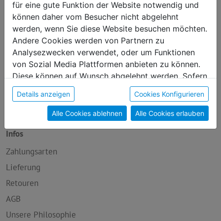
für eine gute Funktion der Website notwendig und
Neu im Sortiment
können daher vom Besucher nicht abgelehnt
werden, wenn Sie diese Website besuchen möchten.
Handwerk
Andere Cookies werden von Partnern zu
Genuss
Analysezwecken verwendet, oder um Funktionen
Kunst
von Sozial Media Plattformen anbieten zu können.
Diese können auf Wunsch abgelehnt werden. Sofern
Produkte mit Sinn
sie unsere Webseite weiter nutzen, geben Sie
Wellness
Details anzeigen
Cookies Konfigurieren
Einwilligung zu unseren Cookies.
Über Uns
Alle Cookies ablehnen
Alle Cookies erlauben
Infos
Zahlungsarten
Lieferung
Retouren
AGB
Unsere Philosophie