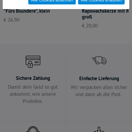
"Fürs Bsundere", klein
Rapswachskerze mit Ros
groß
€ 26,90
€ 20,00
Sichere Zahlung
Einfache Lieferung
Damit dein Geld so gut
Wir verpacken alles sicher
ankommt, wie unsere
und dann ab die Post.
Produkte.