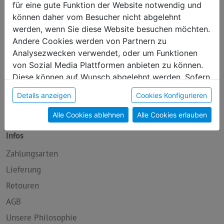
für eine gute Funktion der Website notwendig und
Neu im Sortiment
können daher vom Besucher nicht abgelehnt
werden, wenn Sie diese Website besuchen möchten.
Handwerk
Andere Cookies werden von Partnern zu
Genuss
Analysezwecken verwendet, oder um Funktionen
Kunst
von Sozial Media Plattformen anbieten zu können.
Diese können auf Wunsch abgelehnt werden. Sofern
Produkte mit Sinn
sie unsere Webseite weiter nutzen, geben Sie
Wellness
Details anzeigen
Cookies Konfigurieren
Einwilligung zu unseren Cookies.
Über Uns
Alle Cookies ablehnen
Alle Cookies erlauben
Infos
Zahlungsarten
Lieferung
Retouren
AGB
Unsere Philosophie