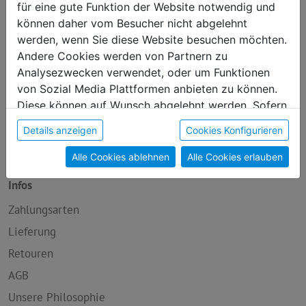
für eine gute Funktion der Website notwendig und
Neu im Sortiment
können daher vom Besucher nicht abgelehnt
werden, wenn Sie diese Website besuchen möchten.
Handwerk
Andere Cookies werden von Partnern zu
Genuss
Analysezwecken verwendet, oder um Funktionen
Kunst
von Sozial Media Plattformen anbieten zu können.
Diese können auf Wunsch abgelehnt werden. Sofern
Produkte mit Sinn
sie unsere Webseite weiter nutzen, geben Sie
Wellness
Details anzeigen
Cookies Konfigurieren
Einwilligung zu unseren Cookies.
Über Uns
Alle Cookies ablehnen
Alle Cookies erlauben
Infos
Zahlungsarten
Lieferung
Retouren
AGB
Unsere Philosophie