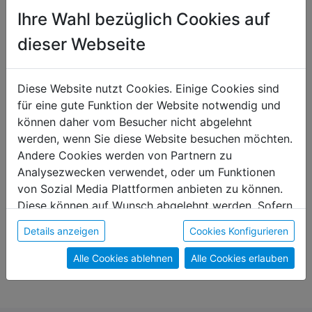
Das könnte dir auch gefallen
Ihre Wahl bezüglich Cookies auf
dieser Webseite
Unikat
Diese Website nutzt Cookies. Einige Cookies sind
für eine gute Funktion der Website notwendig und
können daher vom Besucher nicht abgelehnt
werden, wenn Sie diese Website besuchen möchten.
Andere Cookies werden von Partnern zu
Analysezwecken verwendet, oder um Funktionen
von Sozial Media Plattformen anbieten zu können.
Diese können auf Wunsch abgelehnt werden. Sofern
sie unsere Webseite weiter nutzen, geben Sie
Erlkönigin Apfelchips
Täschchen "Fürs Kloane
Details anzeigen
Cookies Konfigurieren
Einwilligung zu unseren Cookies.
€ 2,70
€ 7,90
Alle Cookies ablehnen
Alle Cookies erlauben