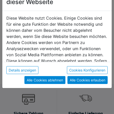
dieser Webseite
Diese Website nutzt Cookies. Einige Cookies sind
für eine gute Funktion der Website notwendig und
können daher vom Besucher nicht abgelehnt
werden, wenn Sie diese Website besuchen möchten.
Andere Cookies werden von Partnern zu
Analysezwecken verwendet, oder um Funktionen
von Sozial Media Plattformen anbieten zu können.
Reisepasshülle "Tiere"
Magnetbutton 2er Set
Diese können auf Wunsch abgelehnt werden. Sofern
€ 5,00
€ 6,90
sie unsere Webseite weiter nutzen, geben Sie
Details anzeigen
Cookies Konfigurieren
Einwilligung zu unseren Cookies.
Alle Cookies ablehnen
Alle Cookies erlauben
Sichere Zahlung
Einfache Lieferung