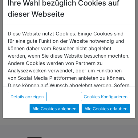
Ihre Wahl bezüglich Cookies auf
dieser Webseite
Diese Website nutzt Cookies. Einige Cookies sind
für eine gute Funktion der Website notwendig und
können daher vom Besucher nicht abgelehnt
werden, wenn Sie diese Website besuchen möchten.
Andere Cookies werden von Partnern zu
Analysezwecken verwendet, oder um Funktionen
von Sozial Media Plattformen anbieten zu können.
Diese können auf Wunsch abgelehnt werden. Sofern
sie unsere Webseite weiter nutzen, geben Sie
Brettspiel "Lass dich nicht ärgern"
Schneidebrett "Schwein
Details anzeigen
Cookies Konfigurieren
Einwilligung zu unseren Cookies.
€ 37,50
€ 6,00
Alle Cookies ablehnen
Alle Cookies erlauben