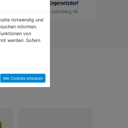
Engerwitzdorf
Linzerberg 46
ebsite notwendig und
esuchen möchten.
Funktionen von
hnt werden. Sofern
Alle Cookies erlauben