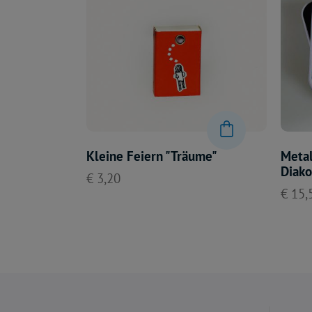
Kleine Feiern "Träume"
Metal
Diak
€ 3,20
€ 15,