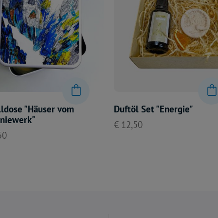
ldose "Häuser vom
Duftöl Set "Energie"
oniewerk"
€ 12,50
50