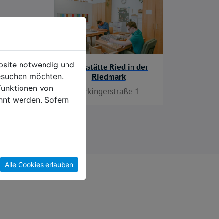
ebsite notwendig und
Werkstätte Ried in der
esuchen möchten.
Riedmark
Funktionen von
Zirkingerstraße 1
hnt werden. Sofern
Alle Cookies erlauben