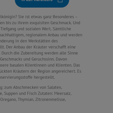
lkönigin? Sie ist etwas ganz Besonderes –
en bis zu ihrem exquisiten Geschmack. Und
 Tiefgang und sozialen Wert. Sämtliche
nachhaltigem, regionalem Anbau und werden
derung in den Werkstätten des
lt. Der Anbau der Kräuter verschafft eine
. Durch die Zubereitung werden alle Sinne
r Geschmacks und Geruchssinn. Davon
nsere basalen Klientinnen und Klienten. Das
ückten Kräutern der Region angereichert. Es
servierungsstoffe hergestellt.
: zum Abschmecken von Salaten,
, Suppen und Fisch Zutaten: Meersalz,
, Oregano, Thymian, Zitronenmelisse,