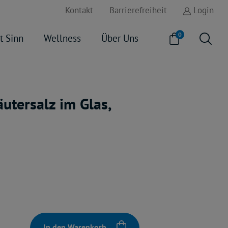
Kontakt
Barrierefreiheit
Login
0
t Sinn
Wellness
Über Uns
äutersalz im Glas,
In den Warenkorb